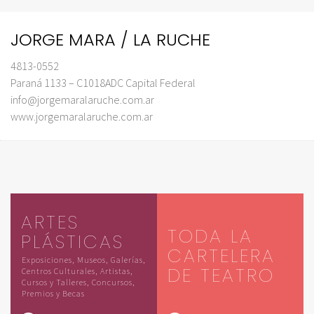
JORGE MARA / LA RUCHE
4813-0552
Paraná 1133 – C1018ADC Capital Federal
info@jorgemaralaruche.com.ar
www.jorgemaralaruche.com.ar
ARTES
TODA LA
PLÁSTICAS
CARTELERA
Exposiciones, Museos, Galerías,
DE TEATRO
Centros Culturales, Artistas,
Cursos y Talleres, Concursos,
Premios y Becas