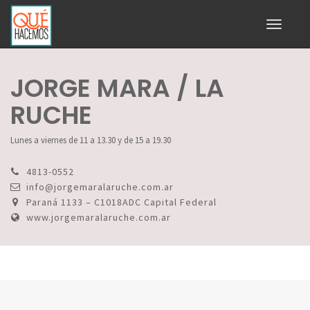
Toggle
navigati
JORGE MARA / LA
RUCHE
Lunes a viernes de 11 a 13.30 y de 15 a 19.30
4813-0552
info@jorgemaralaruche.com.ar
Paraná 1133 – C1018ADC Capital Federal
www.jorgemaralaruche.com.ar