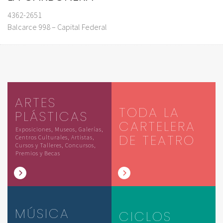
4362-2651
Balcarce 998 – Capital Federal
ARTES
TODA LA
PLÁSTICAS
CARTELERA
Exposiciones, Museos, Galerías,
DE TEATRO
Centros Culturales, Artistas,
Cursos y Talleres, Concursos,
Premios y Becas
MÚSICA
CICLOS