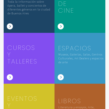
DE
Toda la información sobre
ópera, ballet y conciertos de
CINE
diferentes géneros en la ciudad
de Buenos Aires
CURSOS
ESPACIOS
Y
Museos, Galerías, Salas, Centros
Culturales, Art Dealers y espacios
TALLERES
de arte
EVENTOS
LIBROS
Y
Literatura y ensayos, Arte,