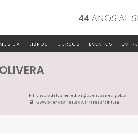
44
AÑOS AL S
MÚSICA
LIBROS
CURSOS
EVENTOS
EMPRE
 OLIVERA
chacradelosremedios@buenosaires.gob.ar
www.buenosaires.gov.ar/areas/cultura