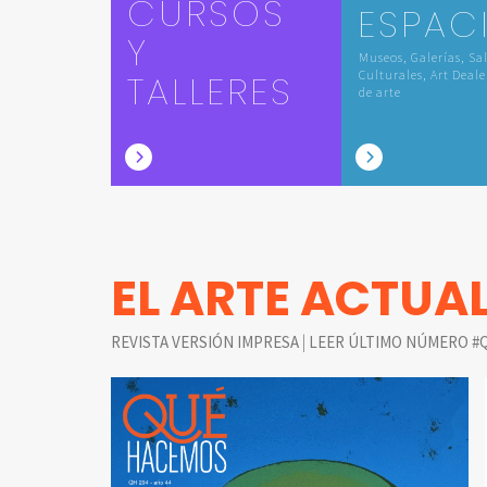
CURSOS
ESPAC
Y
Museos, Galerías, Sa
TALLERES
Culturales, Art Deale
de arte
EL ARTE ACTUA
|
REVISTA VERSIÓN IMPRESA
LEER ÚLTIMO NÚMERO #Q