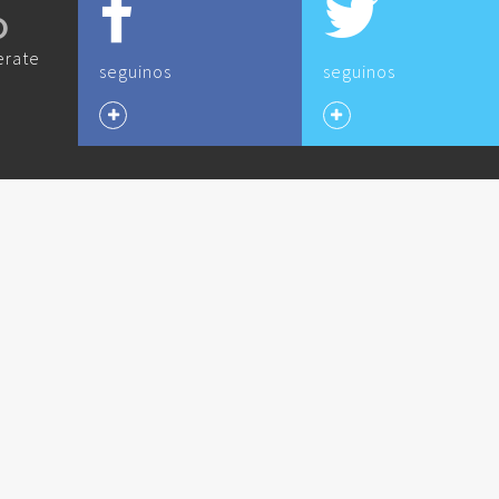
O
erate
seguinos
seguinos