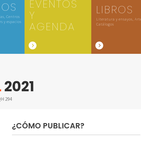
EVENTOS
IOS
LIBROS
Y
las, Centros
Literatura y ensayos, Art
rs y espacios
AGENDA
Catálogos
L
2021
H 294
¿CÓMO PUBLICAR?