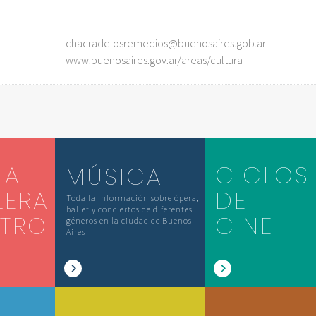
chacradelosremedios@buenosaires.gob.ar
www.buenosaires.gov.ar/areas/cultura
LA
CICLOS
MÚSICA
LERA
DE
Toda la información sobre ópera,
ballet y conciertos de diferentes
ATRO
CINE
géneros en la ciudad de Buenos
Aires