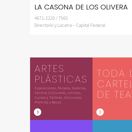
LA CASONA DE LOS OLIVERA
4671-2220 / 7565
Directorio y Lacarra – Capital Federal
ARTES
TODA 
PLÁSTICAS
CARTE
Exposiciones, Museos, Galerías,
DE TE
Centros Culturales, Artistas,
Cursos y Talleres, Concursos,
Premios y Becas