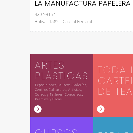
LA MANUFACTURA PAPELERA
4307-9167
Bolivar 1582 – Capital Federal
ARTES
TODA 
PLÁSTICAS
CARTE
Exposiciones, Museos, Galerías,
DE TE
Centros Culturales, Artistas,
Cursos y Talleres, Concursos,
Premios y Becas
CURSOS