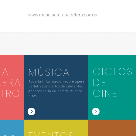
www.manufacturapapelera.com.ar
LA
CICLOS
MÚSICA
LERA
DE
Toda la información sobre ópera,
ballet y conciertos de diferentes
ATRO
CINE
géneros en la ciudad de Buenos
Aires
EVENTOS