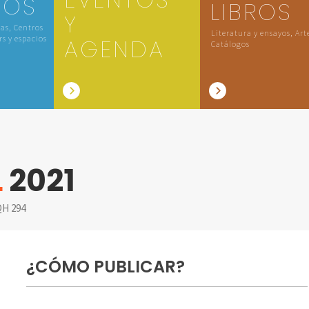
IOS
LIBROS
Y
las, Centros
Literatura y ensayos, Art
rs y espacios
AGENDA
Catálogos
L
2021
H 294
¿CÓMO PUBLICAR?