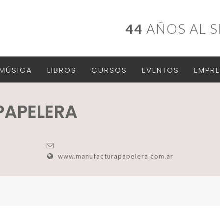
44
AÑOS AL S
MÚSICA
LIBROS
CURSOS
EVENTOS
EMPRE
PAPELERA
www.manufacturapapelera.com.ar