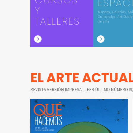
ESPAC
Y
Museos, Galerías, Sa
TALLERES
Culturales, Art Deale
de arte
EL ARTE ACTUA
|
REVISTA VERSIÓN IMPRESA
LEER ÚLTIMO NÚMERO #Q