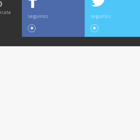
O
erate
seguinos
seguinos