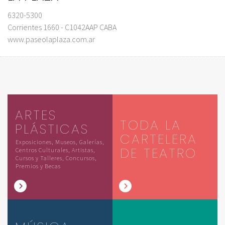
6320-5300
Corrientes 1660 - C1042AAP CABA
www.paseolaplaza.com.ar
ARTES
TODA LA
PLÁSTICAS
CARTELERA
Exposiciones, Museos, Galerías,
DE TEATRO
Centros Culturales, Artistas,
Cursos y Talleres, Concursos,
Premios y Becas