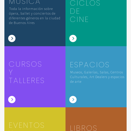
MÚSICA
CICLOS
DE
Toda la información sobre
ópera, ballet y conciertos de
CINE
diferentes géneros en la ciudad
de Buenos Aires
CURSOS
ESPACIOS
Y
Museos, Galerías, Salas, Centros
Culturales, Art Dealers y espacios
TALLERES
de arte
EVENTOS
LIBROS