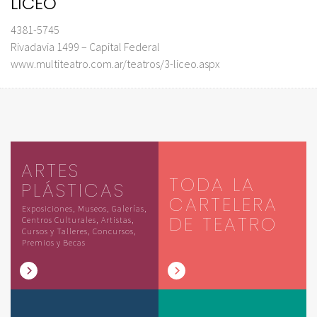
LICEO
4381-5745
Rivadavia 1499 – Capital Federal
www.multiteatro.com.ar/teatros/3-liceo.aspx
ARTES
TODA LA
PLÁSTICAS
CARTELERA
Exposiciones, Museos, Galerías,
DE TEATRO
Centros Culturales, Artistas,
Cursos y Talleres, Concursos,
Premios y Becas