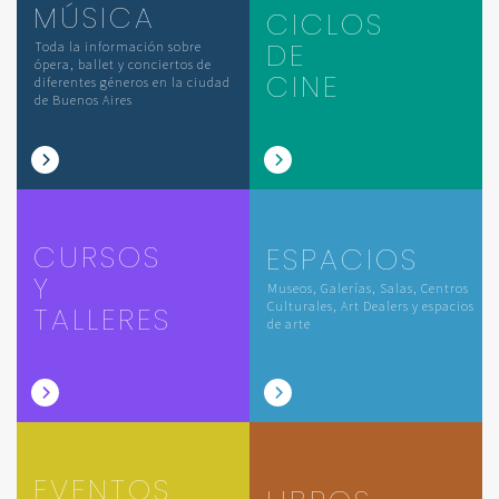
MÚSICA
CICLOS
DE
Toda la información sobre
ópera, ballet y conciertos de
CINE
diferentes géneros en la ciudad
de Buenos Aires
CURSOS
ESPACIOS
Y
Museos, Galerías, Salas, Centros
Culturales, Art Dealers y espacios
TALLERES
de arte
EVENTOS