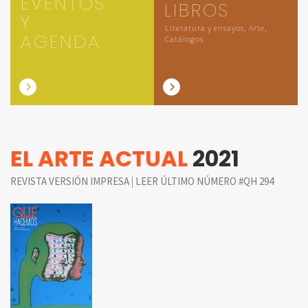
EVENTOS
LIBROS
Y
Literatura y ensayos, Arte,
AGENDA
Catálogos
EL ARTE ACTUAL
2021
|
REVISTA VERSIÓN IMPRESA
LEER ÚLTIMO NÚMERO #QH 294