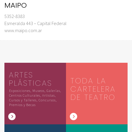
MAIPO
5352-8383
Esmeralda 443 – Capital Federal
www.maipo.com.ar
ARTES
TODA LA
PLÁSTICAS
CARTELERA
Exposiciones, Museos, Galerías,
DE TEATRO
Centros Culturales, Artistas,
Cursos y Talleres, Concursos,
Premios y Becas