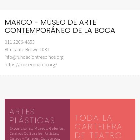
MARCO - MUSEO DE ARTE
CONTEMPORÁNEO DE LA BOCA
011 2206-4853
Almirante Brown 1031
info@fundaciontrespinos.org
https://museomarco.org/
ARTES
TODA LA
PLÁSTICAS
CARTELERA
Exposiciones, Museos, Galerías,
DE TEATRO
Centros Culturales, Artistas,
Cursos y Talleres, Concursos,