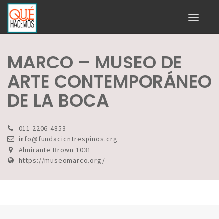
Toggle
navigati
MARCO – MUSEO DE
ARTE CONTEMPORÁNEO
DE LA BOCA
011 2206-4853
info@fundaciontrespinos.org
Almirante Brown 1031
https://museomarco.org/