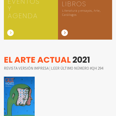
EVENTOS
LIBROS
Y
Literatura y ensayos, Arte,
AGENDA
Catálogos
EL ARTE ACTUAL
2021
|
REVISTA VERSIÓN IMPRESA
LEER ÚLTIMO NÚMERO #QH 294