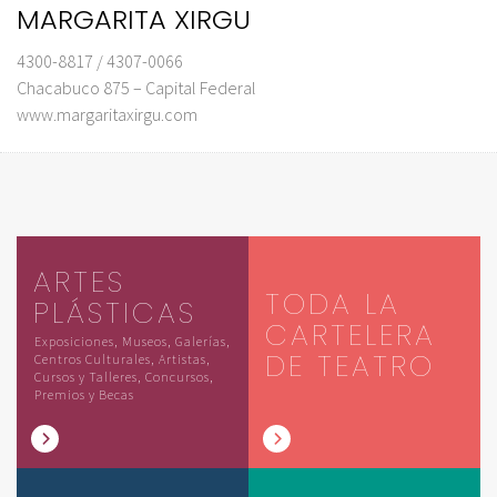
MARGARITA XIRGU
4300-8817 / 4307-0066
Chacabuco 875 – Capital Federal
www.margaritaxirgu.com
ARTES
TODA LA
PLÁSTICAS
CARTELERA
Exposiciones, Museos, Galerías,
DE TEATRO
Centros Culturales, Artistas,
Cursos y Talleres, Concursos,
Premios y Becas