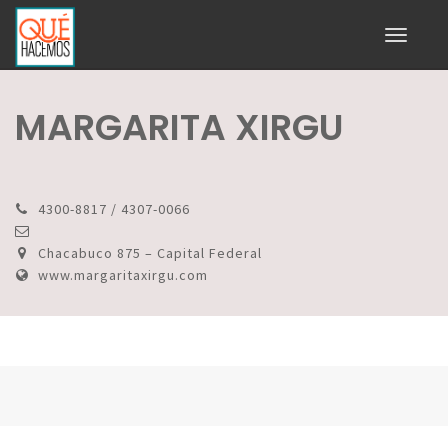
Toggle
navigati
MARGARITA XIRGU
4300-8817 / 4307-0066
Chacabuco 875 – Capital Federal
www.margaritaxirgu.com