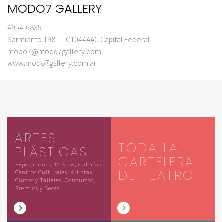
MODO7 GALLERY
4954-6835
Sarmiento 1981 – C1044AAC Capital Federal
modo7@modo7gallery.com
www.modo7gallery.com.ar
ARTES
TODA LA
PLÁSTICAS
CARTELERA
Exposiciones, Museos, Galerías,
DE TEATRO
Centros Culturales, Artistas,
Cursos y Talleres, Concursos,
Premios y Becas