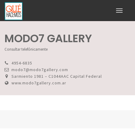
Toggle
navigati
MODO7 GALLERY
Consultar telefónicamente
4954-6835
modo7@modo7gallery.com
Sarmiento 1981 – C1044AAC Capital Federal
www.modo7gallery.com.ar