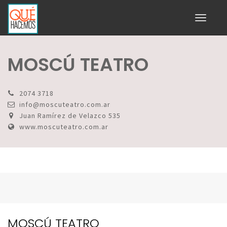
Toggle
navigati
MOSCÚ TEATRO
2074 3718
info@moscuteatro.com.ar
Juan Ramírez de Velazco 535
www.moscuteatro.com.ar
MOSCÚ TEATRO