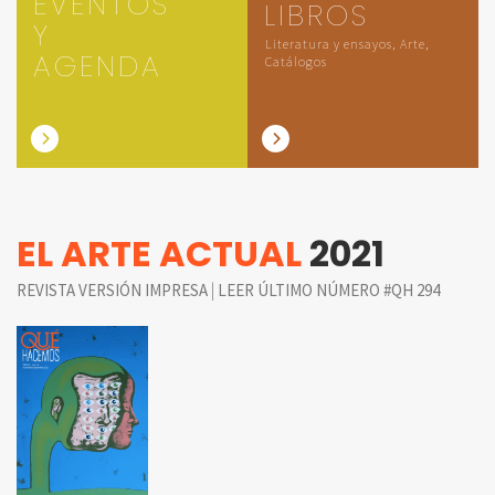
EVENTOS
LIBROS
Y
Literatura y ensayos, Arte,
AGENDA
Catálogos
EL ARTE ACTUAL
2021
|
REVISTA VERSIÓN IMPRESA
LEER ÚLTIMO NÚMERO #QH 294