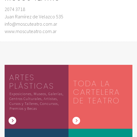
2074 3718
Juan Ramírez de Velazco 535
info@moscuteatro.com.ar
www.moscuteatro.com.ar
ARTES
TODA LA
PLÁSTICAS
CARTELERA
Exposiciones, Museos, Galerías,
DE TEATRO
Centros Culturales, Artistas,
Cursos y Talleres, Concursos,
Premios y Becas