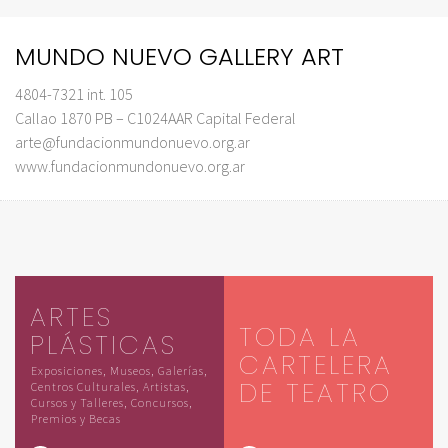
MUNDO NUEVO GALLERY ART
4804-7321 int. 105
Callao 1870 PB – C1024AAR Capital Federal
arte@fundacionmundonuevo.org.ar
www.fundacionmundonuevo.org.ar
ARTES
TODA LA
PLÁSTICAS
CARTELERA
Exposiciones, Museos, Galerías,
DE TEATRO
Centros Culturales, Artistas,
Cursos y Talleres, Concursos,
Premios y Becas