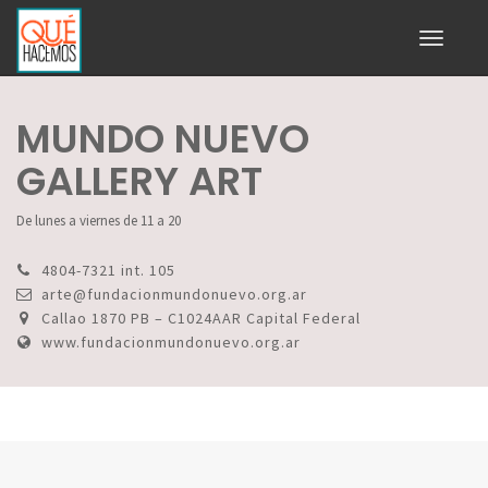
Toggle
navigati
MUNDO NUEVO
GALLERY ART
De lunes a viernes de 11 a 20
4804-7321 int. 105
arte@fundacionmundonuevo.org.ar
Callao 1870 PB – C1024AAR Capital Federal
www.fundacionmundonuevo.org.ar