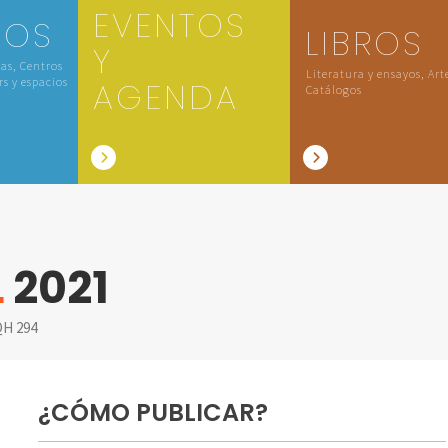
EVENTOS
IOS
LIBROS
Y
las, Centros
Literatura y ensayos, Art
rs y espacios
AGENDA
Catálogos
L
2021
H 294
¿CÓMO PUBLICAR?