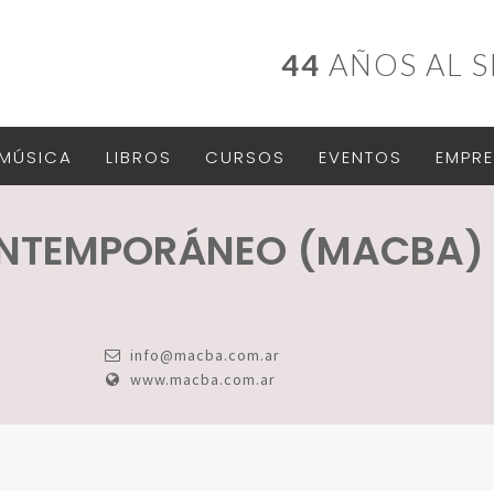
44
AÑOS AL S
MÚSICA
LIBROS
CURSOS
EVENTOS
EMPRE
ONTEMPORÁNEO (MACBA)
info@macba.com.ar
www.macba.com.ar