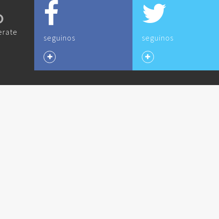
O
erate
seguinos
seguinos