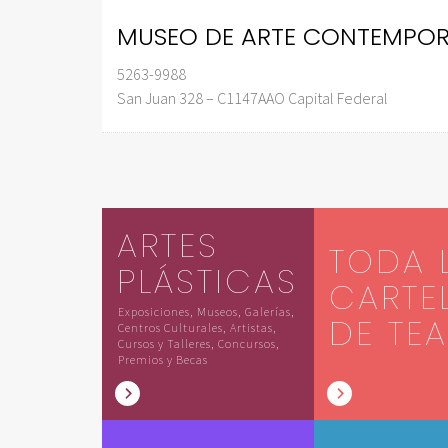
MUSEO DE ARTE CONTEMPO
5263-9988
San Juan 328 – C1147AAO Capital Federal
ARTES
TODA 
PLÁSTICAS
CARTE
Exposiciones, Museos, Galerías,
DE TE
Centros Culturales, Artistas,
Cursos y Talleres, Concursos,
Premios y Becas