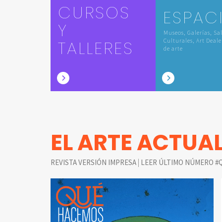
CURSOS
ESPAC
Y
Museos, Galerías, Sa
TALLERES
Culturales, Art Deale
de arte
EL ARTE ACTUA
|
REVISTA VERSIÓN IMPRESA
LEER ÚLTIMO NÚMERO #Q