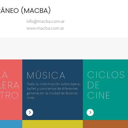
RÁNEO (MACBA)
info@macba.com.ar
www.macba.com.ar
LA
CICLOS
MÚSICA
LERA
DE
Toda la información sobre ópera,
ballet y conciertos de diferentes
ATRO
CINE
géneros en la ciudad de Buenos
Aires