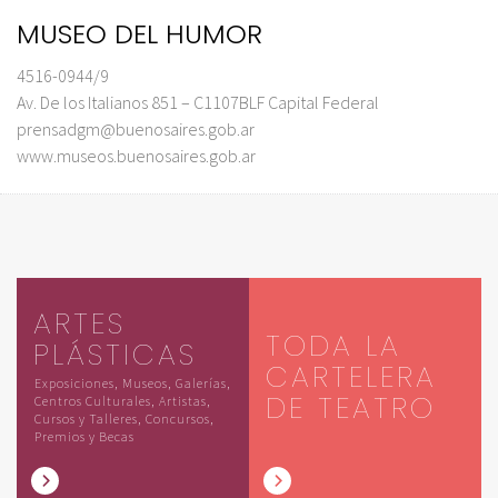
MUSEO DEL HUMOR
4516-0944/9
Av. De los Italianos 851 – C1107BLF Capital Federal
prensadgm@buenosaires.gob.ar
www.museos.buenosaires.gob.ar
ARTES
TODA LA
PLÁSTICAS
CARTELERA
Exposiciones, Museos, Galerías,
DE TEATRO
Centros Culturales, Artistas,
Cursos y Talleres, Concursos,
Premios y Becas