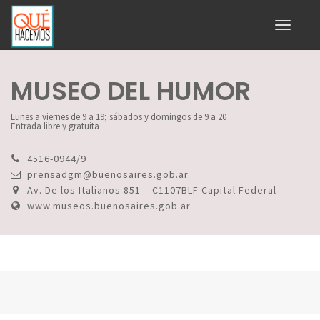
Toggle
navigati
MUSEO DEL HUMOR
Lunes a viernes de 9 a 19; sábados y domingos de 9 a 20
Entrada libre y gratuita
4516-0944/9
prensadgm@buenosaires.gob.ar
Av. De los Italianos 851 – C1107BLF Capital Federal
www.museos.buenosaires.gob.ar