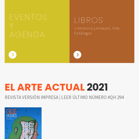
EVENTOS
LIBROS
Y
Literatura y ensayos, Arte,
AGENDA
Catálogos
EL ARTE ACTUAL
2021
|
REVISTA VERSIÓN IMPRESA
LEER ÚLTIMO NÚMERO #QH 294