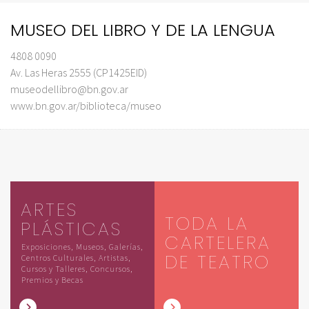
MUSEO DEL LIBRO Y DE LA LENGUA
4808 0090
Av. Las Heras 2555 (CP1425EID)
museodellibro@bn.gov.ar
www.bn.gov.ar/biblioteca/museo
ARTES
TODA LA
PLÁSTICAS
CARTELERA
Exposiciones, Museos, Galerías,
DE TEATRO
Centros Culturales, Artistas,
Cursos y Talleres, Concursos,
Premios y Becas