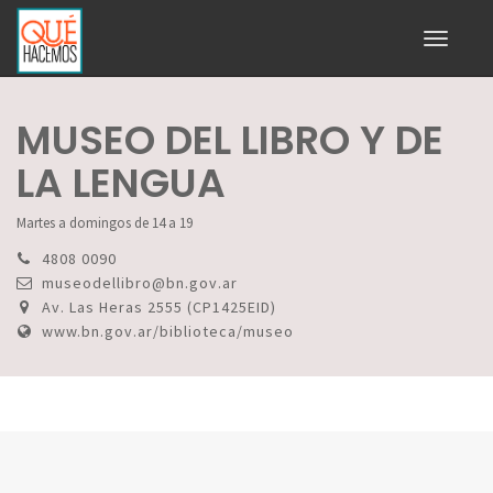
Toggle
navigati
MUSEO DEL LIBRO Y DE
LA LENGUA
Martes a domingos de 14 a 19
4808 0090
museodellibro@bn.gov.ar
Av. Las Heras 2555 (CP1425EID)
www.bn.gov.ar/biblioteca/museo