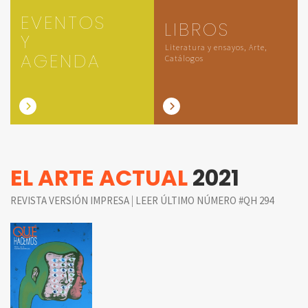
EVENTOS
LIBROS
Y
Literatura y ensayos, Arte,
AGENDA
Catálogos
EL ARTE ACTUAL
2021
|
REVISTA VERSIÓN IMPRESA
LEER ÚLTIMO NÚMERO #QH 294