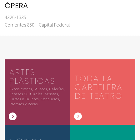
ÓPERA
4326-1335
Corrientes 860 – Capital Federal
ARTES
TODA LA
PLÁSTICAS
CARTELERA
Exposiciones, Museos, Galerías,
DE TEATRO
Centros Culturales, Artistas,
Cursos y Talleres, Concursos,
Premios y Becas