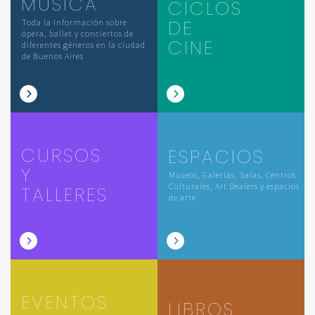
MÚSICA
CICLOS
DE
Toda la información sobre
ópera, ballet y conciertos de
CINE
diferentes géneros en la ciudad
de Buenos Aires
CURSOS
ESPACIOS
Y
Museos, Galerías, Salas, Centros
Culturales, Art Dealers y espacios
TALLERES
de arte
EVENTOS
LIBROS