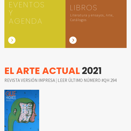
EVENTOS
LIBROS
Y
Literatura y ensayos, Arte,
AGENDA
Catálogos
EL ARTE ACTUAL
2021
|
REVISTA VERSIÓN IMPRESA
LEER ÚLTIMO NÚMERO #QH 294