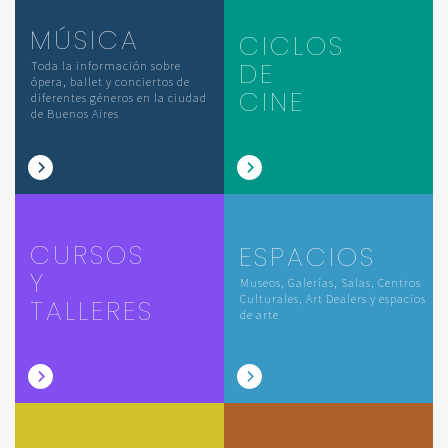
MÚSICA
CICLOS
DE
Toda la información sobre
ópera, ballet y conciertos de
CINE
diferentes géneros en la ciudad
de Buenos Aires
CURSOS
ESPACIOS
Y
Museos, Galerías, Salas, Centros
Culturales, Art Dealers y espacios
TALLERES
de arte