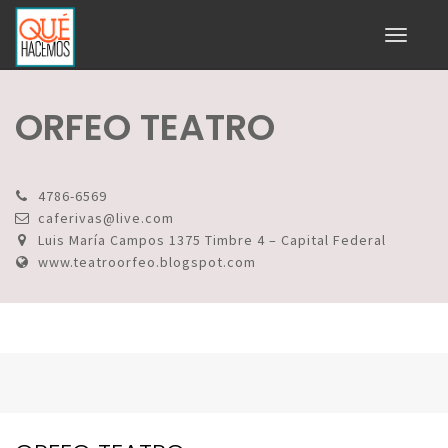
Toggle
navigati
ORFEO TEATRO
4786-6569
caferivas@live.com
Luis María Campos 1375 Timbre 4 – Capital Federal
www.teatroorfeo.blogspot.com