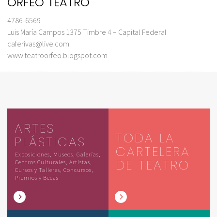
ORFEO TEATRO
4786-6569
Luis María Campos 1375 Timbre 4 – Capital Federal
caferivas@live.com
www.teatroorfeo.blogspot.com
ARTES
TODA LA
PLÁSTICAS
CARTELERA
Exposiciones, Museos, Galerías,
DE TEATRO
Centros Culturales, Artistas,
Cursos y Talleres, Concursos,
Premios y Becas