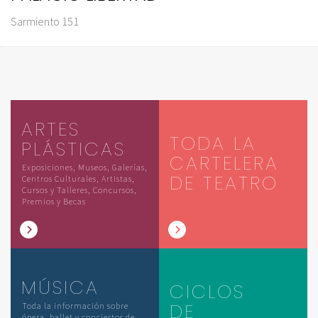
Sarmiento 151
ARTES
TODA LA
PLÁSTICAS
CARTELERA
Exposiciones, Museos, Galerías,
DE TEATRO
Centros Culturales, Artistas,
Cursos y Talleres, Concursos,
Premios y Becas
MÚSICA
CICLOS
DE
Toda la información sobre
ópera, ballet y conciertos de