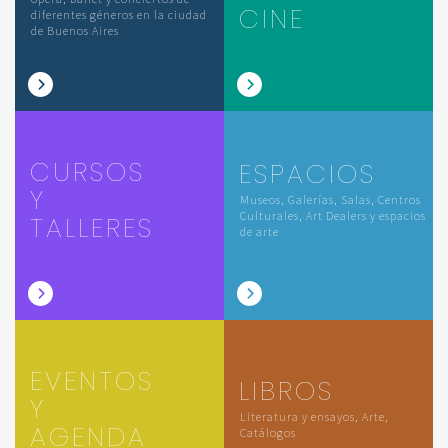
CINE
diferentes géneros en la ciudad
de Buenos Aires
CURSOS
ESPACIOS
Y
Museos, Galerías, Salas, Centros
Culturales, Art Dealers y espacios
TALLERES
de arte
EVENTOS
LIBROS
Y
Literatura y ensayos, Arte,
AGENDA
Catálogos