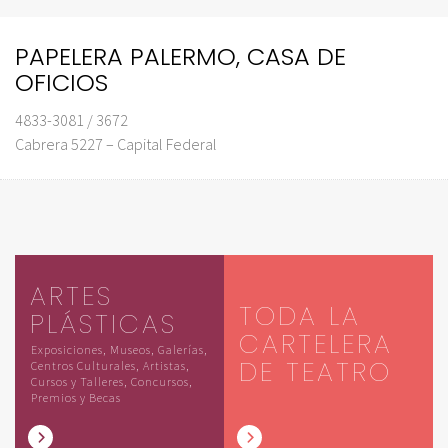
PAPELERA PALERMO, CASA DE
OFICIOS
4833-3081 / 3672
Cabrera 5227 – Capital Federal
ARTES
TODA LA
PLÁSTICAS
CARTELERA
Exposiciones, Museos, Galerías,
DE TEATRO
Centros Culturales, Artistas,
Cursos y Talleres, Concursos,
Premios y Becas