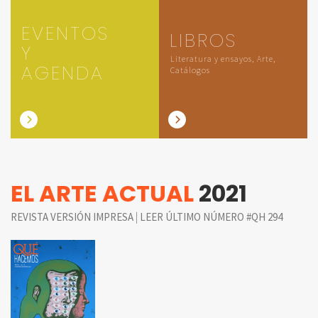
EVENTOS
LIBROS
Y
Literatura y ensayos, Arte,
AGENDA
Catálogos
EL ARTE ACTUAL
2021
|
REVISTA VERSIÓN IMPRESA
LEER ÚLTIMO NÚMERO #QH 294