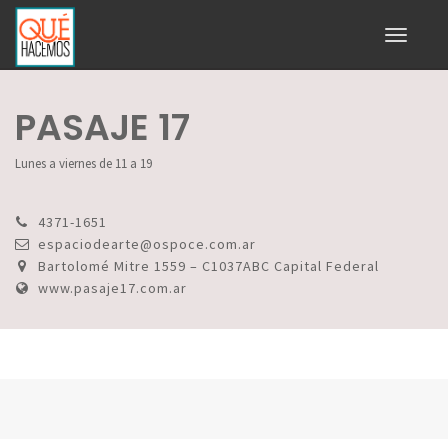
Toggle
navigati
PASAJE 17
Lunes a viernes de 11 a 19
4371-1651
espaciodearte@ospoce.com.ar
Bartolomé Mitre 1559 – C1037ABC Capital Federal
www.pasaje17.com.ar