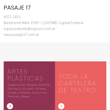
PASAJE 17
4371-1651
Bartolomé Mitre 1559 – C1037ABC Capital Federal
espaciodearte@ospoce.com.ar
www.pasaje17.com.ar
ARTES
TODA LA
PLÁSTICAS
CARTELERA
Exposiciones, Museos, Galerías,
DE TEATRO
Centros Culturales, Artistas,
Cursos y Talleres, Concursos,
Premios y Becas