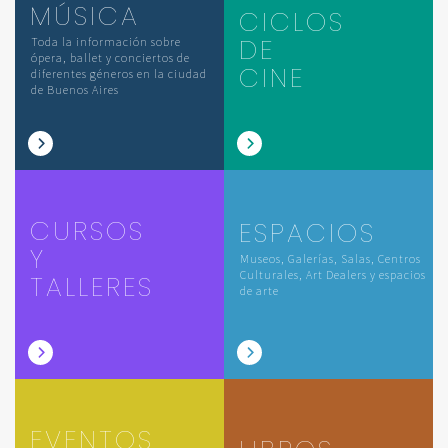
MÚSICA
CICLOS
DE
Toda la información sobre
ópera, ballet y conciertos de
CINE
diferentes géneros en la ciudad
de Buenos Aires
CURSOS
ESPACIOS
Y
Museos, Galerías, Salas, Centros
Culturales, Art Dealers y espacios
TALLERES
de arte
EVENTOS