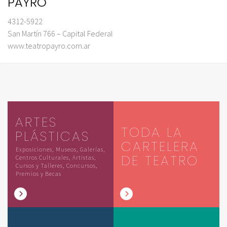
PAYRÓ
4312-5922
San Martín 766 – Capital Federal
www.teatropayro.com.ar
ARTES
TODA LA
PLÁSTICAS
CARTELERA
Exposiciones, Museos, Galerías,
DE TEATRO
Centros Culturales, Artistas,
Cursos y Talleres, Concursos,
Premios y Becas