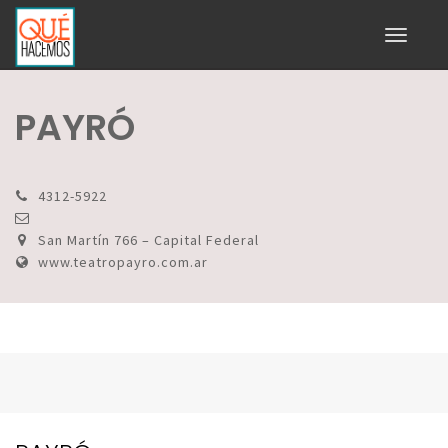
Toggle
navigati
PAYRÓ
4312-5922
San Martín 766 – Capital Federal
www.teatropayro.com.ar