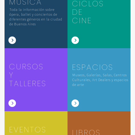
MÚSICA
CICLOS
DE
Toda la información sobre
ópera, ballet y conciertos de
CINE
diferentes géneros en la ciudad
de Buenos Aires
CURSOS
ESPACIOS
Y
Museos, Galerías, Salas, Centros
Culturales, Art Dealers y espacios
TALLERES
de arte
EVENTOS
LIBROS