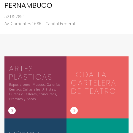
PERNAMBUCO
5218-2851
Av. Corrientes 1686 – Capital Federal
ARTES
TODA LA
PLÁSTICAS
CARTELERA
Exposiciones, Museos, Galerías,
DE TEATRO
Centros Culturales, Artistas,
Cursos y Talleres, Concursos,
Premios y Becas