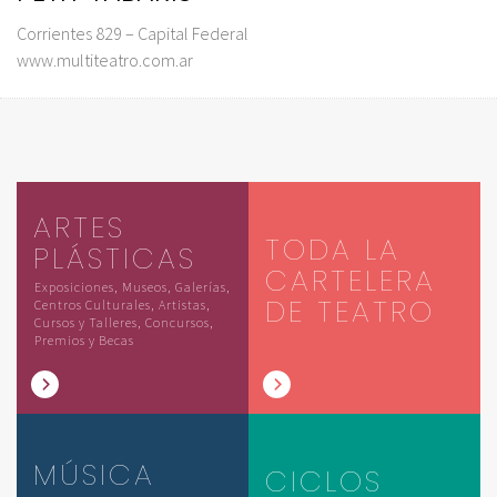
Corrientes 829 – Capital Federal
www.multiteatro.com.ar
ARTES
TODA LA
PLÁSTICAS
CARTELERA
Exposiciones, Museos, Galerías,
DE TEATRO
Centros Culturales, Artistas,
Cursos y Talleres, Concursos,
Premios y Becas
MÚSICA
CICLOS