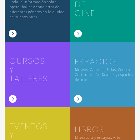
DE
Toda la información sobre
ópera, ballet y conciertos de
CINE
diferentes géneros en la ciudad
de Buenos Aires
CURSOS
ESPACIOS
Y
Museos, Galerías, Salas, Centros
Culturales, Art Dealers y espacios
TALLERES
de arte
EVENTOS
LIBROS
Y
Literatura y ensayos, Arte,