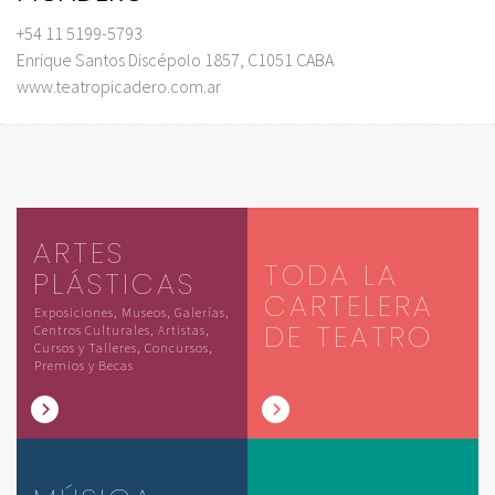
+54 11 5199-5793
Enrique Santos Discépolo 1857, C1051 CABA
www.teatropicadero.com.ar
ARTES
TODA LA
PLÁSTICAS
CARTELERA
Exposiciones, Museos, Galerías,
DE TEATRO
Centros Culturales, Artistas,
Cursos y Talleres, Concursos,
Premios y Becas