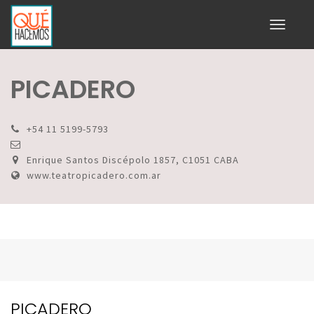
Toggle
navigati
PICADERO
+54 11 5199-5793
Enrique Santos Discépolo 1857, C1051 CABA
www.teatropicadero.com.ar
PICADERO