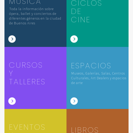
MÚSICA
CICLOS
DE
Toda la información sobre
ópera, ballet y conciertos de
CINE
diferentes géneros en la ciudad
de Buenos Aires
CURSOS
ESPACIOS
Y
Museos, Galerías, Salas, Centros
Culturales, Art Dealers y espacios
TALLERES
de arte
EVENTOS
LIBROS