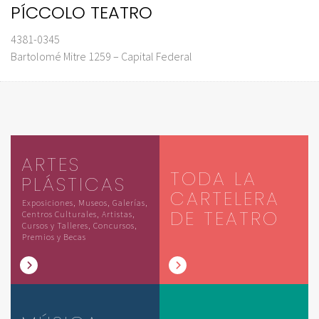
PÍCCOLO TEATRO
4381-0345
Bartolomé Mitre 1259 – Capital Federal
ARTES
TODA LA
PLÁSTICAS
CARTELERA
Exposiciones, Museos, Galerías,
DE TEATRO
Centros Culturales, Artistas,
Cursos y Talleres, Concursos,
Premios y Becas