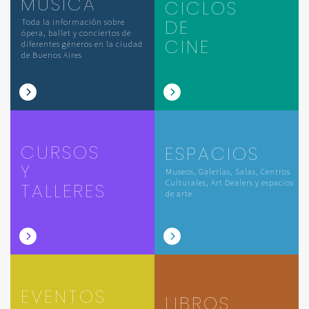
MÚSICA
CICLOS
DE
Toda la información sobre
ópera, ballet y conciertos de
CINE
diferentes géneros en la ciudad
de Buenos Aires
CURSOS
ESPACIOS
Y
Museos, Galerías, Salas, Centros
Culturales, Art Dealers y espacios
TALLERES
de arte
EVENTOS
LIBROS