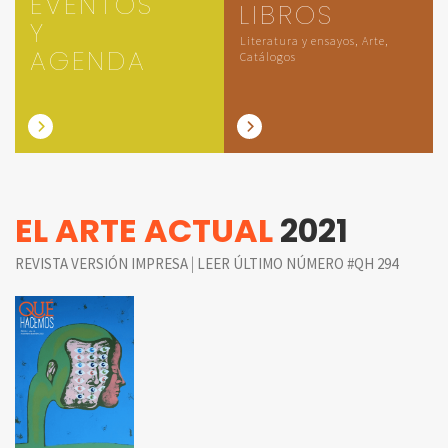
EVENTOS
LIBROS
Y
Literatura y ensayos, Arte,
AGENDA
Catálogos
EL ARTE ACTUAL
2021
|
REVISTA VERSIÓN IMPRESA
LEER ÚLTIMO NÚMERO #QH 294