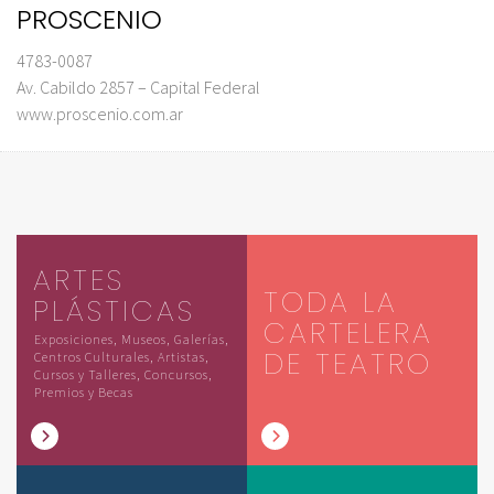
PROSCENIO
4783-0087
Av. Cabildo 2857 – Capital Federal
www.proscenio.com.ar
ARTES
TODA LA
PLÁSTICAS
CARTELERA
Exposiciones, Museos, Galerías,
DE TEATRO
Centros Culturales, Artistas,
Cursos y Talleres, Concursos,
Premios y Becas