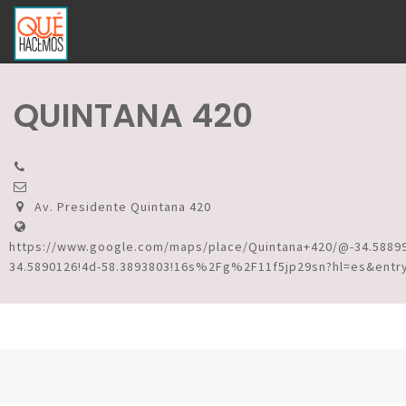
QUINTANA 420
Av. Presidente Quintana 420
https://www.google.com/maps/place/Quintana+420/@-34.58899
34.5890126!4d-58.3893803!16s%2Fg%2F11f5jp29sn?hl=es&entr