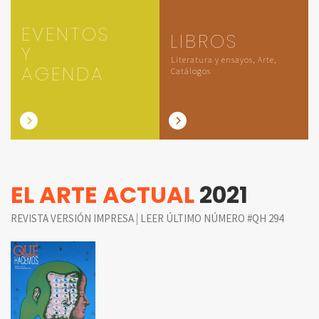
EVENTOS
LIBROS
Y
Literatura y ensayos, Arte,
AGENDA
Catálogos
EL ARTE ACTUAL
2021
|
REVISTA VERSIÓN IMPRESA
LEER ÚLTIMO NÚMERO #QH 294