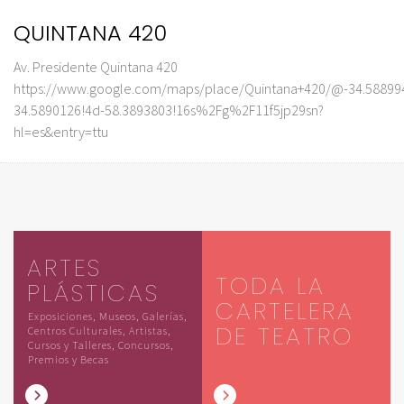
QUINTANA 420
Av. Presidente Quintana 420
https://www.google.com/maps/place/Quintana+420/@-34.58899
34.5890126!4d-58.3893803!16s%2Fg%2F11f5jp29sn?
hl=es&entry=ttu
ARTES
TODA LA
PLÁSTICAS
CARTELERA
Exposiciones, Museos, Galerías,
DE TEATRO
Centros Culturales, Artistas,
Cursos y Talleres, Concursos,
Premios y Becas