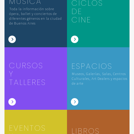
MÚSICA
CICLOS
DE
Toda la información sobre
ópera, ballet y conciertos de
CINE
diferentes géneros en la ciudad
de Buenos Aires
CURSOS
ESPACIOS
Y
Museos, Galerías, Salas, Centros
Culturales, Art Dealers y espacios
TALLERES
de arte
EVENTOS
LIBROS