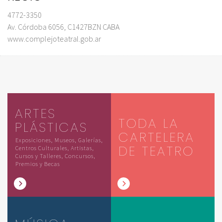
4772-3350
Av. Córdoba 6056, C1427BZN CABA
www.complejoteatral.gob.ar
ARTES
TODA LA
PLÁSTICAS
CARTELERA
Exposiciones, Museos, Galerías,
DE TEATRO
Centros Culturales, Artistas,
Cursos y Talleres, Concursos,
Premios y Becas