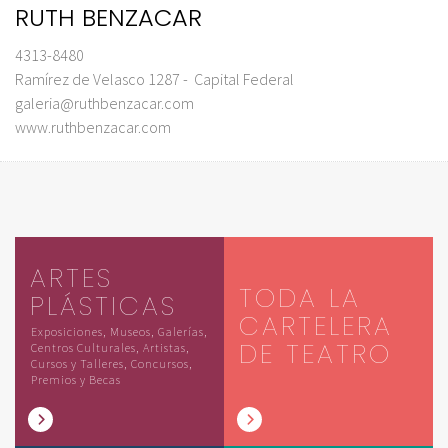
RUTH BENZACAR
4313-8480
Ramírez de Velasco 1287 - Capital Federal
galeria@ruthbenzacar.com
www.ruthbenzacar.com
ARTES
TODA LA
PLÁSTICAS
CARTELERA
Exposiciones, Museos, Galerías,
DE TEATRO
Centros Culturales, Artistas,
Cursos y Talleres, Concursos,
Premios y Becas