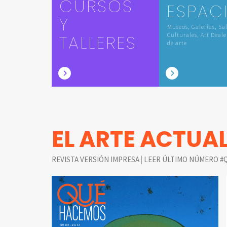
CURSOS
ESPAC
Y
Museos, Galerías, Sa
TALLERES
Culturales, Art Deale
de arte
EL ARTE ACTUA
|
REVISTA VERSIÓN IMPRESA
LEER ÚLTIMO NÚMERO #Q