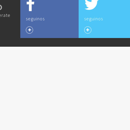
O
erate
seguinos
seguinos