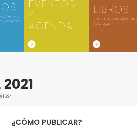
EVENTOS
IOS
LIBROS
Y
las, Centros
Literatura y ensayos, Art
rs y espacios
AGENDA
Catálogos
L
2021
H 294
¿CÓMO PUBLICAR?