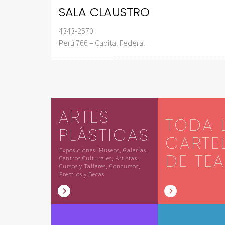
SALA CLAUSTRO
4343-2570
Perú 766 – Capital Federal
ARTES
TODA 
PLÁSTICAS
CARTE
Exposiciones, Museos, Galerías,
DE TE
Centros Culturales, Artistas,
Cursos y Talleres, Concursos,
Premios y Becas