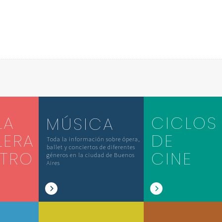
LA
CICLOS
MÚSICA
LERA
DE
Toda la información sobre ópera,
ballet y conciertos de diferentes
ATRO
CINE
géneros en la ciudad de Buenos
Aires