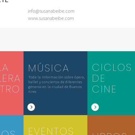
info@susanabeibe.com
www.susanabeibe.com
LA
CICLOS
MÚSICA
LERA
DE
Toda la información sobre ópera,
ballet y conciertos de diferentes
ATRO
CINE
géneros en la ciudad de Buenos
Aires
EVENTOS
IOS