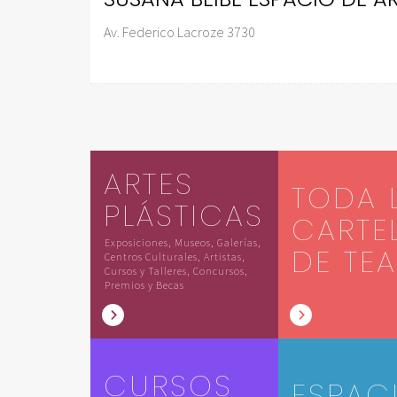
Av. Federico Lacroze 3730
ARTES
TODA 
PLÁSTICAS
CARTE
Exposiciones, Museos, Galerías,
DE TE
Centros Culturales, Artistas,
Cursos y Talleres, Concursos,
Premios y Becas
CURSOS
ESPAC