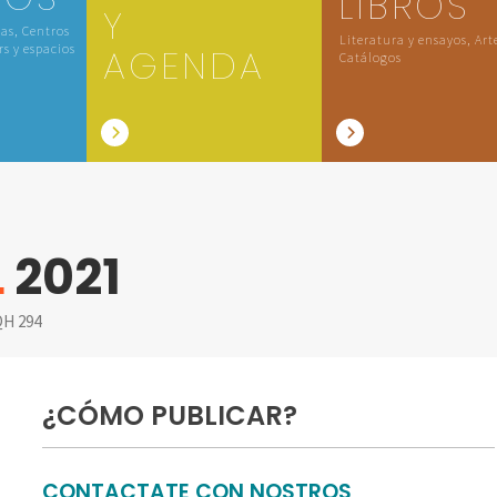
LIBROS
Y
las, Centros
Literatura y ensayos, Art
rs y espacios
AGENDA
Catálogos
L
2021
H 294
¿CÓMO PUBLICAR?
CONTACTATE CON NOSTROS