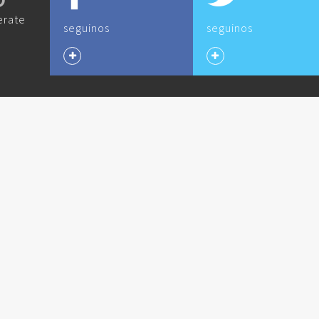
O
erate
seguinos
seguinos