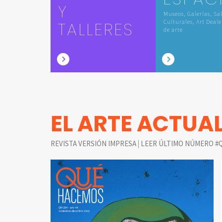
Y
Museos, Galerías, Sa
TALLERES
Culturales, Art Deale
de arte
EL ARTE ACTUA
|
REVISTA VERSIÓN IMPRESA
LEER ÚLTIMO NÚMERO #Q