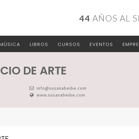
44
AÑOS AL S
MÚSICA
LIBROS
CURSOS
EVENTOS
EMPRE
CIO DE ARTE
info@susanabeibe.com
www.susanabeibe.com
RTE