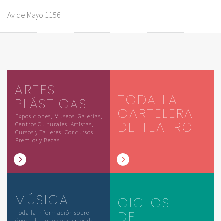
Av de Mayo 1156
ARTES
TODA LA
PLÁSTICAS
CARTELERA
Exposiciones, Museos, Galerías,
DE TEATRO
Centros Culturales, Artistas,
Cursos y Talleres, Concursos,
Premios y Becas
MÚSICA
CICLOS
DE
Toda la información sobre
ópera, ballet y conciertos de