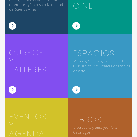
CINE
diferentes géneros en la ciudad
de Buenos Aires
CURSOS
ESPACIOS
Y
Museos, Galerías, Salas, Centros
Culturales, Art Dealers y espacios
TALLERES
de arte
EVENTOS
LIBROS
Y
Literatura y ensayos, Arte,
AGENDA
Catálogos