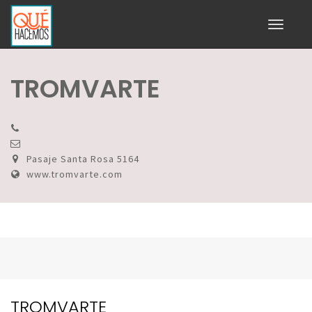
Toggle
navigati
TROMVARTE
Pasaje Santa Rosa 5164
www.tromvarte.com
TROMVARTE