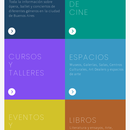
DE
Toda la información sobre
ópera, ballet y conciertos de
CINE
diferentes géneros en la ciudad
de Buenos Aires
CURSOS
ESPACIOS
Y
Museos, Galerías, Salas, Centros
Culturales, Art Dealers y espacios
TALLERES
de arte
EVENTOS
LIBROS
Y
Literatura y ensayos, Arte,