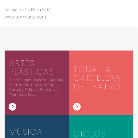
Pasaje Santa Rosa 5164
www.tromvarte.com
ARTES
TODA LA
PLÁSTICAS
CARTELERA
Exposiciones, Museos, Galerías,
DE TEATRO
Centros Culturales, Artistas,
Cursos y Talleres, Concursos,
Premios y Becas
MÚSICA
CICLOS