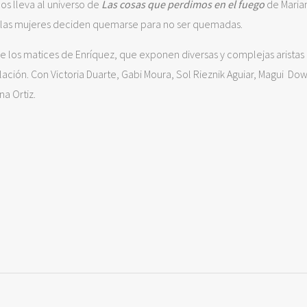
os lleva al universo de
Las cosas que perdimos en el fuego
de Maria
a las mujeres deciden quemarse para no ser quemadas.
de los matices de Enríquez, que exponen diversas y complejas aristas 
olación. Con Victoria Duarte, Gabi Moura, Sol Rieznik Aguiar, Magui Do
na Ortiz.