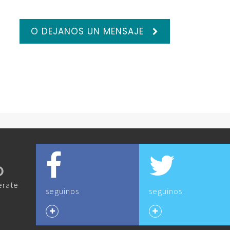
O DEJANOS UN MENSAJE
O
erate
seguinos
seguinos