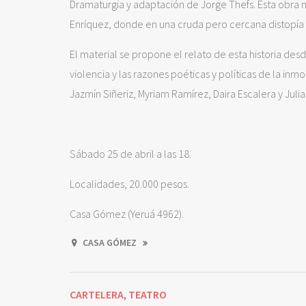
Dramaturgia y adaptación de Jorge Thefs. Esta obra n
Enríquez, donde en una cruda pero cercana distopí
El material se propone el relato de esta historia des
violencia y las razones poéticas y políticas de la inm
Jazmín Siñeriz, Myriam Ramírez, Daira Escalera y Julia
Sábado 25 de abril a las 18.
Localidades, 20.000 pesos.
Casa Gómez (Yeruá 4962).
CASA GÓMEZ
CARTELERA
TEATRO
,