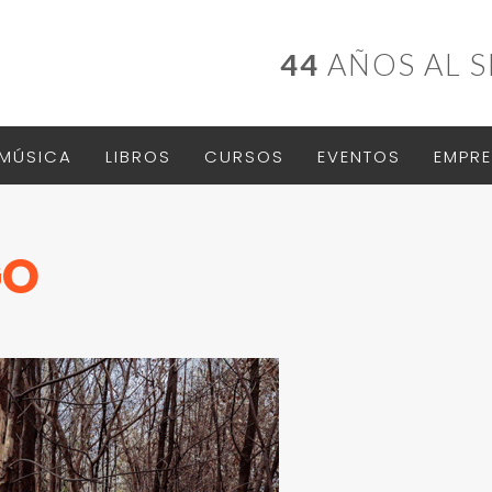
44
AÑOS AL S
MÚSICA
LIBROS
CURSOS
EVENTOS
EMPRE
GO