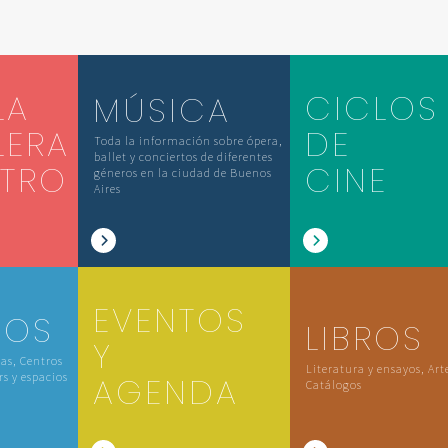
LA
CICLOS
MÚSICA
LERA
DE
Toda la información sobre ópera,
ballet y conciertos de diferentes
ATRO
CINE
géneros en la ciudad de Buenos
Aires
EVENTOS
IOS
LIBROS
Y
las, Centros
Literatura y ensayos, Art
rs y espacios
AGENDA
Catálogos