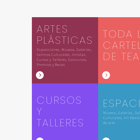
ARTES
TODA 
PLÁSTICAS
CARTE
Exposiciones, Museos, Galerías,
DE TE
Centros Culturales, Artistas,
Cursos y Talleres, Concursos,
Premios y Becas
CURSOS
ESPAC
Y
Museos, Galerías, Sa
TALLERES
Culturales, Art Deale
de arte