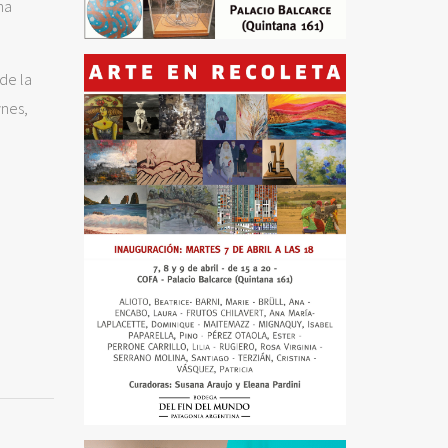
na
de la
wnes,