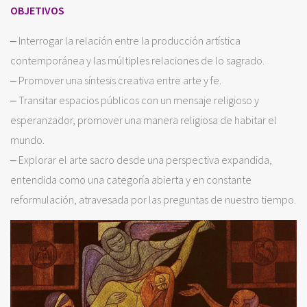
OBJETIVOS
‒ Interrogar la relación entre la producción artística
contemporánea y las múltiples relaciones de lo sagrado.
‒ Promover una síntesis creativa entre arte y fe.
‒ Transitar espacios públicos con un mensaje religioso y
esperanzador, promover una manera religiosa de habitar el
mundo.
‒ Explorar el arte sacro desde una perspectiva expandida,
entendida como una categoría abierta y en constante
reformulación, atravesada por las preguntas de nuestro tiempo.