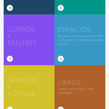
CURSOS
ESPACIOS
Y
Museos, Galerías, Salas, Centros
Culturales, Art Dealers y espacios
TALLERES
de arte
EVENTOS
LIBROS
Y
Literatura y ensayos, Arte,
AGENDA
Catálogos