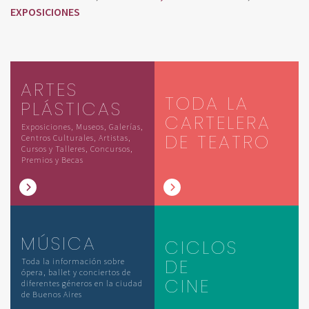
EXPOSICIONES
ARTES
TODA LA
PLÁSTICAS
CARTELERA
Exposiciones, Museos, Galerías,
DE TEATRO
Centros Culturales, Artistas,
Cursos y Talleres, Concursos,
Premios y Becas
MÚSICA
CICLOS
DE
Toda la información sobre
ópera, ballet y conciertos de
CINE
diferentes géneros en la ciudad
de Buenos Aires