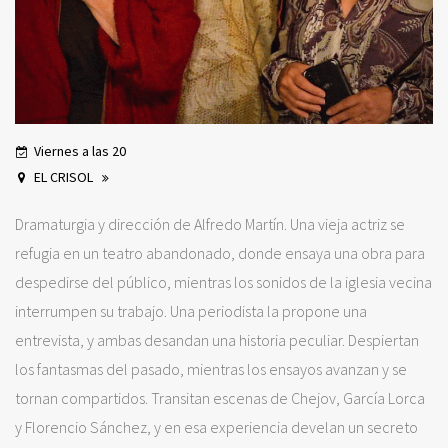
Viernes a las 20
EL CRISOL
Dramaturgia y dirección de Alfredo Martín. Una vieja actriz se
refugia en un teatro abandonado, donde ensaya una obra para
despedirse del público, mientras los sonidos de la iglesia vecina
interrumpen su trabajo. Una periodista la propone una
entrevista, y ambas desandan una historia peculiar. Despiertan
los fantasmas del pasado, mientras los ensayos avanzan y se
tornan compartidos. Transitan escenas de Chejov, García Lorca
y Florencio Sánchez, y en esa experiencia develan un secreto