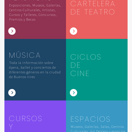
CARTELERA
Exposiciones, Museos, Galerías,
DE TEATRO
Centros Culturales, Artistas,
Cursos y Talleres, Concursos,
Premios y Becas
MÚSICA
CICLOS
DE
Toda la información sobre
ópera, ballet y conciertos de
CINE
diferentes géneros en la ciudad
de Buenos Aires
CURSOS
ESPACIOS
Y
Museos, Galerías, Salas, Centros
Culturales, Art Dealers y espacios