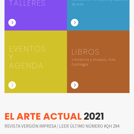
TALLERES
de arte
EVENTOS
LIBROS
Y
Literatura y ensayos, Arte,
AGENDA
Catálogos
EL ARTE ACTUAL
2021
|
REVISTA VERSIÓN IMPRESA
LEER ÚLTIMO NÚMERO #QH 294