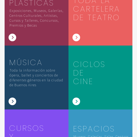
TODA LA
PLÁSTICAS
CARTELERA
Exposiciones, Museos, Galerías,
DE TEATRO
Centros Culturales, Artistas,
Cursos y Talleres, Concursos,
Premios y Becas
MÚSICA
CICLOS
DE
Toda la información sobre
ópera, ballet y conciertos de
CINE
diferentes géneros en la ciudad
de Buenos Aires
CURSOS
ESPACIOS
Y
Museos, Galerías, Salas, Centros