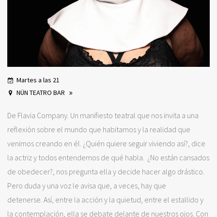
Martes a las 21
NÜN TEATRO BAR
De Flavia Company. Un manifiesto teatral que nos invita a una
reflexión sobre el mundo que habitamos y la realidad que
venimos creando en él. ¿Quién quiere seguir viviendo así?, dice
la actriz y todos entendemos de qué habla. ¿No están cansados
de obedecer?, nos pregunta ella y decide hacer algo drástico.
Pero duda y una voz le avisa que, a veces, hay que
detenerse. Así, entre la acción y la quietud, entre el estallido y
la contemplación, ella se debate delante de nuestros ojos. Con