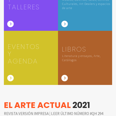
Culturales, Art Dealers y espacios
TALLERES
de arte
EVENTOS
LIBROS
Y
Literatura y ensayos, Arte,
AGENDA
Catálogos
EL ARTE ACTUAL
2021
|
REVISTA VERSIÓN IMPRESA
LEER ÚLTIMO NÚMERO #QH 294