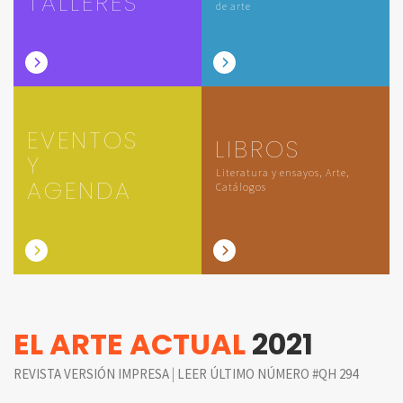
TALLERES
de arte
EVENTOS
LIBROS
Y
Literatura y ensayos, Arte,
AGENDA
Catálogos
EL ARTE ACTUAL
2021
|
REVISTA VERSIÓN IMPRESA
LEER ÚLTIMO NÚMERO #QH 294