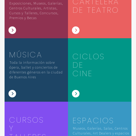
CARTELERA
Exposiciones, Museos, Galerías,
DE TEATRO
Centros Culturales, Artistas,
Cursos y Talleres, Concursos,
Premios y Becas
MÚSICA
CICLOS
DE
Toda la información sobre
ópera, ballet y conciertos de
CINE
diferentes géneros en la ciudad
de Buenos Aires
CURSOS
ESPACIOS
Y
Museos, Galerías, Salas, Centros
Culturales, Art Dealers y espacios