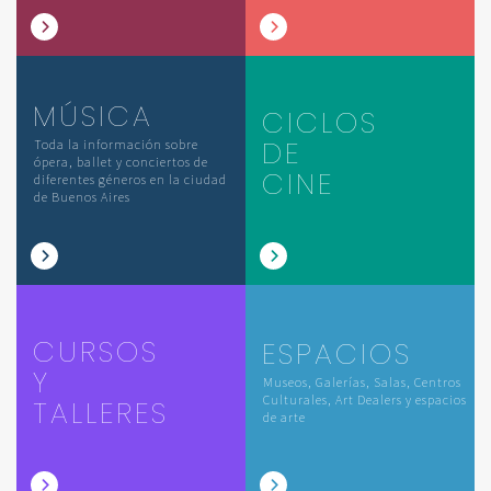
MÚSICA
CICLOS
DE
Toda la información sobre
ópera, ballet y conciertos de
CINE
diferentes géneros en la ciudad
de Buenos Aires
CURSOS
ESPACIOS
Y
Museos, Galerías, Salas, Centros
Culturales, Art Dealers y espacios
TALLERES
de arte