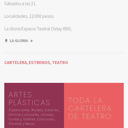
Sábados a las 21.
Localidades, 12.000 pesos.
La Gloria Espacio Teatral (Yatay 890).
LA GLORIA
CARTELERA
ESTRENOS
TEATRO
,
,
ARTES
TODA LA
PLÁSTICAS
CARTELERA
Exposiciones, Museos, Galerías,
DE TEATRO
Centros Culturales, Artistas,
Cursos y Talleres, Concursos,
Premios y Becas