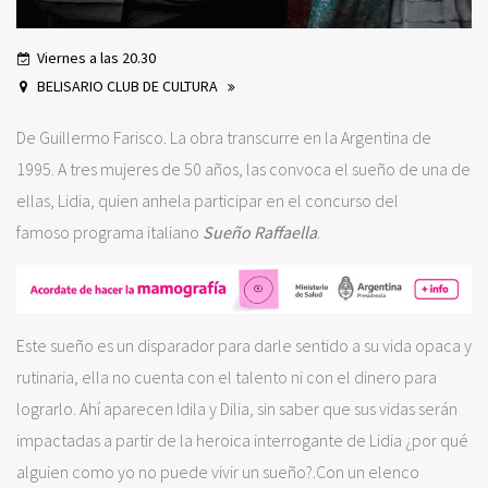
Viernes a las 20.30
BELISARIO CLUB DE CULTURA
De Guillermo Farisco. La obra transcurre en la Argentina de
1995. A tres mujeres de 50 años, las convoca el sueño de una de
ellas, Lidia, quien anhela participar en el concurso del
famoso programa italiano
Sueño Raffaella
.
Este sueño es un disparador para darle sentido a su vida opaca y
rutinaria, ella no cuenta con el talento ni con el dinero para
lograrlo. Ahí aparecen Idila y Dilia, sin saber que sus vidas serán
impactadas a partir de la heroica interrogante de Lidia ¿por qué
alguien como yo no puede vivir un sueño?.Con un elenco