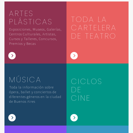
ARTES
TODA LA
PLÁSTICAS
CARTELERA
Exposiciones, Museos, Galerías,
DE TEATRO
Centros Culturales, Artistas,
Cursos y Talleres, Concursos,
Premios y Becas
MÚSICA
CICLOS
DE
Toda la información sobre
ópera, ballet y conciertos de
CINE
diferentes géneros en la ciudad
de Buenos Aires