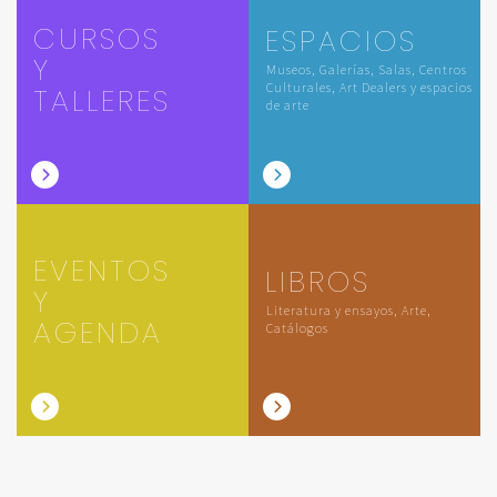
CURSOS
ESPACIOS
Y
Museos, Galerías, Salas, Centros
Culturales, Art Dealers y espacios
TALLERES
de arte
EVENTOS
LIBROS
Y
Literatura y ensayos, Arte,
AGENDA
Catálogos