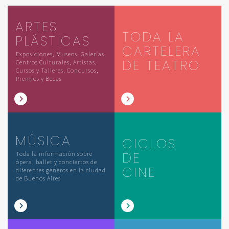
ARTES
TODA LA
PLÁSTICAS
CARTELERA
Exposiciones, Museos, Galerías,
DE TEATRO
Centros Culturales, Artistas,
Cursos y Talleres, Concursos,
Premios y Becas
MÚSICA
CICLOS
DE
Toda la información sobre
ópera, ballet y conciertos de
CINE
diferentes géneros en la ciudad
de Buenos Aires