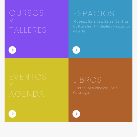
CURSOS
ESPACIOS
Y
Museos, Galerías, Salas, Centros
Culturales, Art Dealers y espacios
TALLERES
de arte
EVENTOS
LIBROS
Y
Literatura y ensayos, Arte,
AGENDA
Catálogos