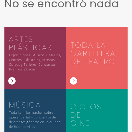
No se encontró nada
ARTES
TODA LA
PLÁSTICAS
CARTELERA
Exposiciones, Museos, Galerías,
DE TEATRO
Centros Culturales, Artistas,
Cursos y Talleres, Concursos,
Premios y Becas
MÚSICA
CICLOS
DE
Toda la información sobre
ópera, ballet y conciertos de
CINE
diferentes géneros en la ciudad
de Buenos Aires