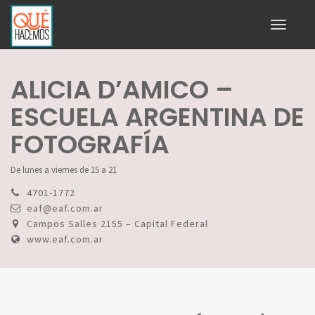
Toggle
navigati
ALICIA D’AMICO –
ESCUELA ARGENTINA DE
FOTOGRAFÍA
De lunes a viernes de 15 a 21
4701-1772
eaf@eaf.com.ar
Campos Salles 2155 – Capital Federal
www.eaf.com.ar