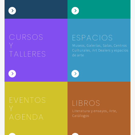
CURSOS
ESPACIOS
Y
Museos, Galerías, Salas, Centros
Culturales, Art Dealers y espacios
TALLERES
de arte
EVENTOS
LIBROS
Y
Literatura y ensayos, Arte,
AGENDA
Catálogos