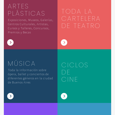
ARTES
TODA LA
PLÁSTICAS
CARTELERA
Exposiciones, Museos, Galerías,
DE TEATRO
Centros Culturales, Artistas,
Cursos y Talleres, Concursos,
Premios y Becas
MÚSICA
CICLOS
DE
Toda la información sobre
ópera, ballet y conciertos de
CINE
diferentes géneros en la ciudad
de Buenos Aires