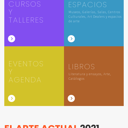
CURSOS
ESPACIOS
Y
Museos, Galerías, Salas, Centros
Culturales, Art Dealers y espacios
TALLERES
de arte
EVENTOS
LIBROS
Y
Literatura y ensayos, Arte,
AGENDA
Catálogos