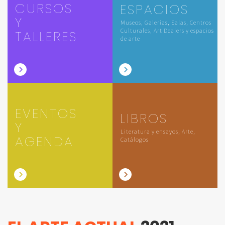
CURSOS
ESPACIOS
Y
Museos, Galerías, Salas, Centros
Culturales, Art Dealers y espacios
TALLERES
de arte
EVENTOS
LIBROS
Y
Literatura y ensayos, Arte,
AGENDA
Catálogos