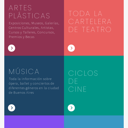
ARTES
TODA LA
PLÁSTICAS
CARTELERA
Exposiciones, Museos, Galerías,
DE TEATRO
Centros Culturales, Artistas,
Cursos y Talleres, Concursos,
Premios y Becas
MÚSICA
CICLOS
DE
Toda la información sobre
ópera, ballet y conciertos de
CINE
diferentes géneros en la ciudad
de Buenos Aires