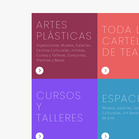
ARTES
TODA 
PLÁSTICAS
CARTE
Exposiciones, Museos, Galerías,
DE TE
Centros Culturales, Artistas,
Cursos y Talleres, Concursos,
Premios y Becas
CURSOS
ESPAC
Y
Museos, Galerías, Sa
TALLERES
Culturales, Art Deale
de arte