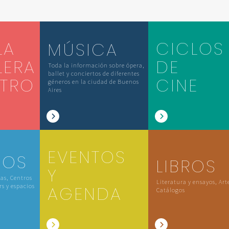
LA
CICLOS
MÚSICA
LERA
DE
Toda la información sobre ópera,
ballet y conciertos de diferentes
ATRO
CINE
géneros en la ciudad de Buenos
Aires
EVENTOS
IOS
LIBROS
Y
las, Centros
Literatura y ensayos, Art
rs y espacios
AGENDA
Catálogos