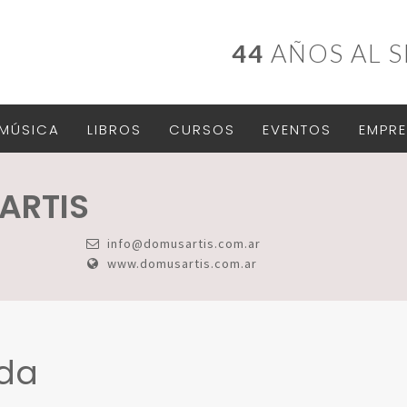
44
AÑOS AL S
MÚSICA
LIBROS
CURSOS
EVENTOS
EMPRE
ARTIS
info@domusartis.com.ar
www.domusartis.com.ar
ada