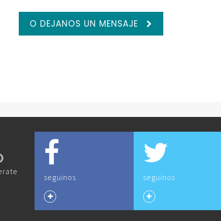
O DEJANOS UN MENSAJE
O
erate
seguinos
seguinos