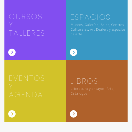
CURSOS
ESPACIOS
Y
Museos, Galerías, Salas, Centros
Culturales, Art Dealers y espacios
TALLERES
de arte
EVENTOS
LIBROS
Y
Literatura y ensayos, Arte,
AGENDA
Catálogos