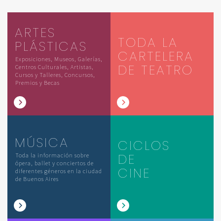
ARTES
TODA LA
PLÁSTICAS
CARTELERA
Exposiciones, Museos, Galerías,
DE TEATRO
Centros Culturales, Artistas,
Cursos y Talleres, Concursos,
Premios y Becas
MÚSICA
CICLOS
DE
Toda la información sobre
ópera, ballet y conciertos de
CINE
diferentes géneros en la ciudad
de Buenos Aires