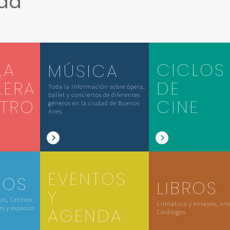
ada
LA
CICLOS
MÚSICA
LERA
DE
Toda la información sobre ópera,
ballet y conciertos de diferentes
ATRO
CINE
géneros en la ciudad de Buenos
Aires
EVENTOS
IOS
LIBROS
Y
las, Centros
Literatura y ensayos, Art
rs y espacios
AGENDA
Catálogos