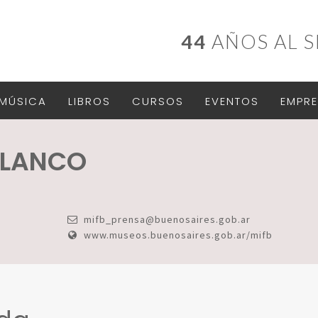
44
AÑOS AL S
MÚSICA
LIBROS
CURSOS
EVENTOS
EMPRE
BLANCO
mifb_prensa@buenosaires.gob.ar
www.museos.buenosaires.gob.ar/mifb