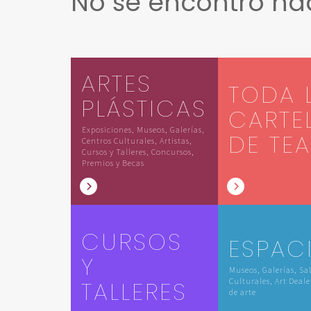
No se encontró n
ARTES
TODA 
PLÁSTICAS
CARTE
Exposiciones, Museos, Galerías,
DE TE
Centros Culturales, Artistas,
Cursos y Talleres, Concursos,
Premios y Becas
CURSOS
ESPAC
Y
Museos, Galerías, Sa
TALLERES
Culturales, Art Deale
de arte