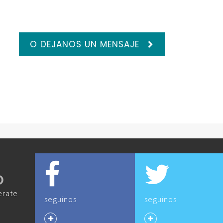
O DEJANOS UN MENSAJE
O
erate
seguinos
seguinos