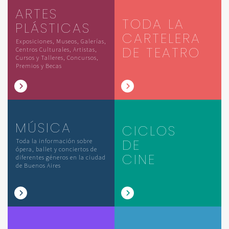
ARTES
TODA LA
PLÁSTICAS
CARTELERA
Exposiciones, Museos, Galerías,
DE TEATRO
Centros Culturales, Artistas,
Cursos y Talleres, Concursos,
Premios y Becas
MÚSICA
CICLOS
DE
Toda la información sobre
ópera, ballet y conciertos de
CINE
diferentes géneros en la ciudad
de Buenos Aires