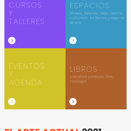
CURSOS
ESPACIOS
Y
Museos, Galerías, Salas, Centros
Culturales, Art Dealers y espacios
TALLERES
de arte
EVENTOS
LIBROS
Y
Literatura y ensayos, Arte,
AGENDA
Catálogos