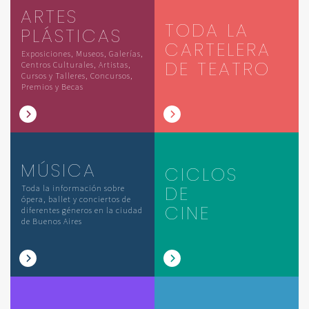
ARTES
TODA LA
PLÁSTICAS
CARTELERA
Exposiciones, Museos, Galerías,
DE TEATRO
Centros Culturales, Artistas,
Cursos y Talleres, Concursos,
Premios y Becas
MÚSICA
CICLOS
DE
Toda la información sobre
ópera, ballet y conciertos de
CINE
diferentes géneros en la ciudad
de Buenos Aires