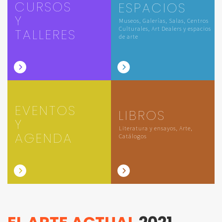
CURSOS
ESPACIOS
Y
Museos, Galerías, Salas, Centros
Culturales, Art Dealers y espacios
TALLERES
de arte
EVENTOS
LIBROS
Y
Literatura y ensayos, Arte,
AGENDA
Catálogos